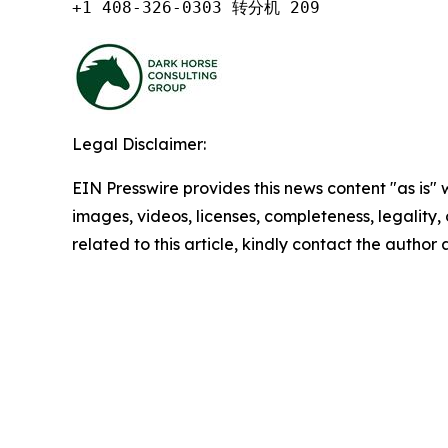
+1 408-326-0303 转分机 209
Legal Disclaimer:
EIN Presswire provides this news content "as is" 
images, videos, licenses, completeness, legality, o
related to this article, kindly contact the author