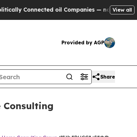
lly Connected oil Companies — not Taxpayers — t
View all
Provided by AGP
Share
 Consulting