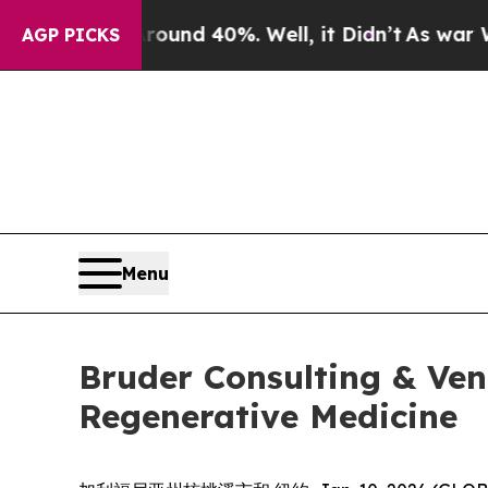
loor Around 40%. Well, it Didn’t
As war With Ir
AGP PICKS
Menu
Bruder Consulting & Ve
Regenerative Medicine