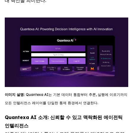
대 혁신을 의미한다.
이미지
설명
:
Quantexa
AI
는
기
본
데이터
통합부터
추론
,
실행에
이르기까지
모든
인텔리전스
레이어를
단일한
통제
환경에서
연결한다
.
Quantexa AI 소개: 신뢰할 수 있고 맥락화된 에이전틱
인텔리전스