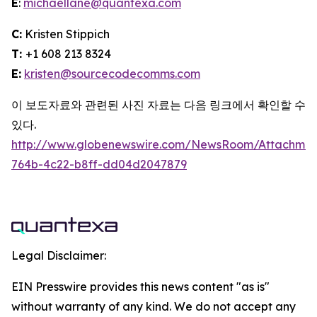
E
:
michaellane@quantexa.com
C:
Kristen Stippich
T:
+1 608 213 8324
E:
kristen@sourcecodecomms.com
이 보도자료와 관련된 사진 자료는 다음 링크에서 확인할 수
있다.
http://www.globenewswire.com/NewsRoom/Attachme
764b-4c22-b8ff-dd04d2047879
Legal Disclaimer:
EIN Presswire provides this news content "as is"
without warranty of any kind. We do not accept any