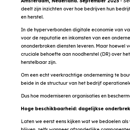
Amsterdam, Nederland. September 2025
- Se
deelt zijn inzichten over hoe bedrijven hun be
en herstel.
In de hyperverbonden digitale economie van van
voor de reputatie en inkomsten van een ondern
ononderbroken diensten leveren. Maar hoewel vee
cruciale behoefte aan noodherstel (DR) over het
herstelbaar zijn.
Om een echt veerkrachtige onderneming te bouwe
beide in de structuur van het bedrijf operation
Dus hoe moderniseren organisaties en bescherme
Hoge beschikbaarheid: dagelijkse onderbre
Laten we eerst eens kijken wat we bedoelen als 
blijven, zelfs wanneer afzonderlijke componente