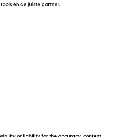
ools en de juiste partner.
ility or liability for the accuracy, content,