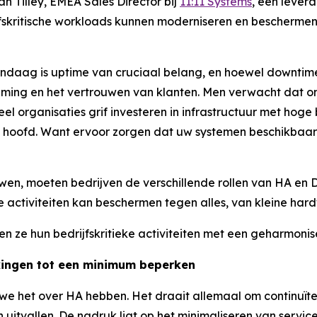
an Tilley, EMEA Sales Director bij
11:11 Systems
, een lever
drijfskritische workloads kunnen moderniseren en bescher
daag is uptime van cruciaal belang, en hoewel downtime
eming en het vertrouwen van klanten. Men verwacht dat 
l organisaties grif investeren in infrastructuur met hoge
 hoofd. Want ervoor zorgen dat uw systemen beschikbaar zi
n, moeten bedrijven de verschillende rollen van HA en D
ele activiteiten kan beschermen tegen alles, van kleine ha
n ze hun bedrijfskritieke activiteiten met een geharmon
kingen tot een minimum beperken
we het over HA hebben. Het draait allemaal om continuïte
n uitvallen. De nadruk ligt op het minimaliseren van serv