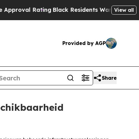
 Rating
Black Residents Warned of Abusive Cops 
View all
Provided by AGP
Share
schikbaarheid