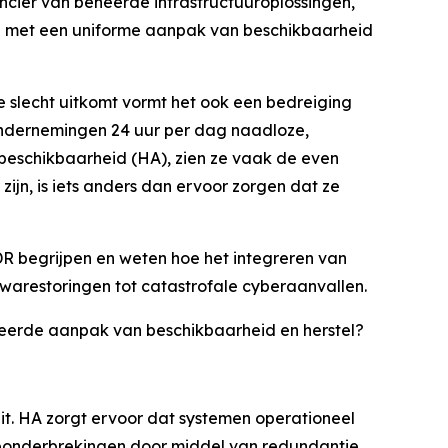
ancier van beheerde infrastructuuroplossingen,
men met een uniforme aanpak van beschikbaarheid
 slecht uitkomt vormt het ook een bedreiging
ondernemingen 24 uur per dag naadloze,
 beschikbaarheid (HA), zien ze vaak de even
jn, is iets anders dan ervoor zorgen dat ze
R begrijpen en weten hoe het integreren van
rdwarestoringen tot catastrofale cyberaanvallen.
iseerde aanpak van beschikbaarheid en herstel?
it. HA zorgt ervoor dat systemen operationeel
iceonderbrekingen door middel van redundantie,