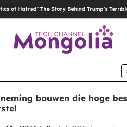
tred”
The Story Behind Trump’s Terrible Approval
rneming bouwen die hoge be
stel