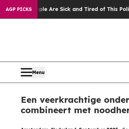
People Are Sick and Tired of This Politics of Ha
AGP PICKS
Menu
Een veerkrachtige onde
combineert met noodher