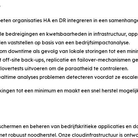
t
oeten organisaties HA en DR integreren in een samenhange
ële bedreigingen en kwetsbaarheden in infrastructuur, app
en vaststellen op basis van een bedrijfsimpactanalyse.
 om downtime als gevolg van lokale storingen tot een mi
off-site back-ups, replicatie en failover-mechanismen g
overtests uitvoeren om de paraatheid te controleren.
realtime analyses problemen detecteren voordat ze escale
ingen tot een minimum en maakt een snel herstel mogelijk
eschermen en beheren van bedrijfskritieke applicaties en
et robuust noodherstel. Onze cloudinfrastructuur is ont