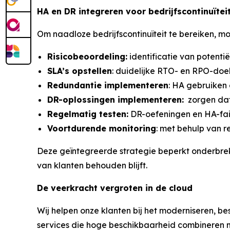
HA en DR integreren voor bedrijfscontinuïtei
Om naadloze bedrijfscontinuïteit te bereiken, m
Risicobeoordeling:
identificatie van potenti
SLA’s
opstellen
: duidelijke RTO- en RPO-doel
Redundantie implementeren
: HA gebruiken
DR-oplossingen
implementeren:
zorgen dat 
Regelmatig testen:
DR-oefeningen en HA-fail
Voortdurende monitoring
: met behulp van 
Deze geïntegreerde strategie beperkt onderbrek
van klanten behouden blijft.
De veerkracht vergroten in de
cloud
Wij helpen onze klanten bij het moderniseren, b
services die hoge beschikbaarheid combineren m