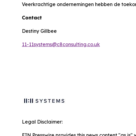
Veerkrachtige ondernemingen hebben de toekomst. 
Contact
Destiny Gillbee
11-11systems@c8consulting.co.uk
Legal Disclaimer:
EIN Presswire provides this news content "as is" 