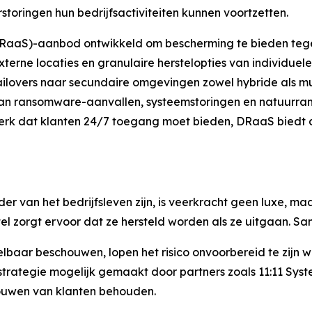
storingen hun bedrijfsactiviteiten kunnen voortzetten.
(DRaaS)-aanbod ontwikkeld om bescherming te bieden teg
terne locaties en granulaire herstelopties van individue
ilovers naar secundaire omgevingen zowel hybride als m
van ransomware-aanvallen, systeemstoringen en natuurramp
merk dat klanten 24/7 toegang moet bieden, DRaaS biedt d
der van het bedrijfsleven zijn, is veerkracht geen luxe, 
el zorgt ervoor dat ze hersteld worden als ze uitgaan. Sam
elbaar beschouwen, lopen het risico onvoorbereid te zijn
 strategie mogelijk gemaakt door partners zoals 11:11 Sy
rouwen van klanten behouden.