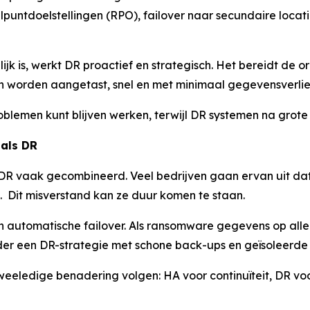
elpuntdoelstellingen (RPO), failover naar secundaire locati
lijk is, werkt DR proactief en strategisch. Het bereidt de 
men worden aangetast, snel en met minimaal gegevensverlie
roblemen kunt blijven werken, terwijl DR systemen na grote 
 als DR
DR vaak gecombineerd. Veel bedrijven gaan ervan uit dat
p. Dit misverstand kan ze duur komen te staan.
n automatische failover. Als ransomware gegevens op alle
 een DR-strategie met schone back-ups en geïsoleerde he
ledige benadering volgen: HA voor continuïteit, DR voo