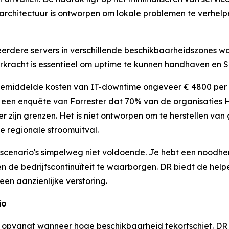
rchitectuur is ontworpen om lokale problemen te verhelpe
dere servers in verschillende beschikbaarheidszones word
veerkracht is essentieel om uptime te kunnen handhaven en
middelde kosten van IT-downtime ongeveer € 4800 per min
t een enquête van Forrester dat 70% van de organisaties 
r zijn grenzen. Het is niet ontworpen om te herstellen va
e regionale stroomuitval.
scenario's simpelweg niet voldoende. Je hebt een noodhe
 en de bedrijfscontinuïteit te waarborgen. DR biedt de hel
een aanzienlijke verstoring.
io
 opvangt wanneer hoge beschikbaarheid tekortschiet. DR r